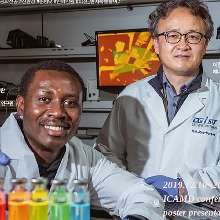
2019.12.10~2
ICAMD confer
poster present